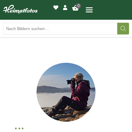
0
BILDERGALERIE
DRUCKQUALITÄTEN
LED-LEUCHTBILDER
WIR DRUCKEN IHR BILD
AUSSTELLUNGEN
HEIMATLICHTER
KONTAKT