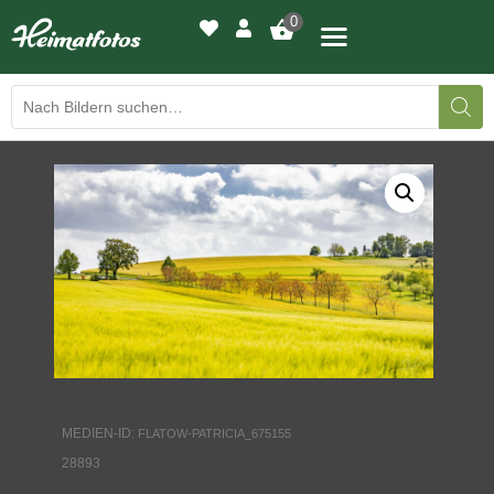
0
BILDERGALERIE
DRUCKQUALITÄTEN
LED-LEUCHTBILDER
WIR DRUCKEN IHR BILD
AUSSTELLUNGEN
HEIMATLICHTER
MEDIEN-ID:
FLATOW-PATRICIA_675155
28893
KONTAKT