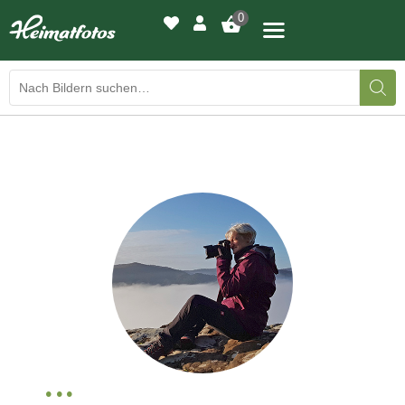
0
BILDERGALERIE
DRUCKQUALITÄTEN
LED-LEUCHTBILDER
WIR DRUCKEN IHR BILD
AUSSTELLUNGEN
HEIMATLICHTER
KONTAKT