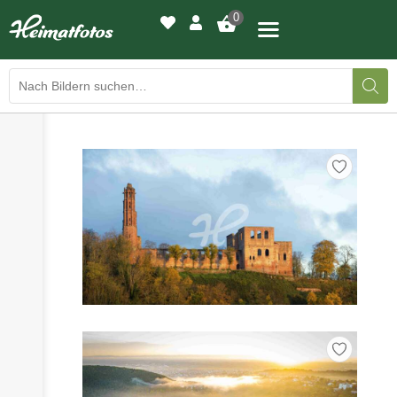
0
›
›
BILDERGALERIE
DRUCKQUALITÄTEN
›
LED-LEUCHTBILDER
›
WIR DRUCKEN IHR BILD
›
AUSSTELLUNGEN
›
HEIMATLICHTER
KONTAKT
›