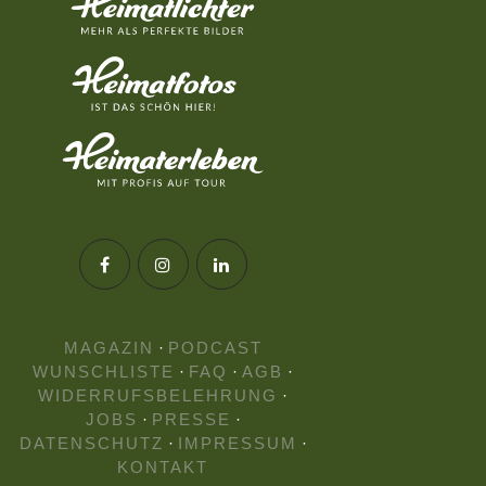
MAGAZIN
·
PODCAST
WUNSCHLISTE
·
FAQ
·
AGB
·
WIDERRUFSBELEHRUNG
·
JOBS
·
PRESSE
·
DATENSCHUTZ
·
IMPRESSUM
·
KONTAKT