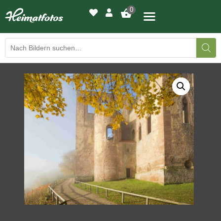
0
BILDERGALERIE
DRUCKQUALITÄTEN
LED-LEUCHTBILDER
WIR DRUCKEN IHR BILD
AUSSTELLUNGEN
HEIMATLICHTER
KONTAKT