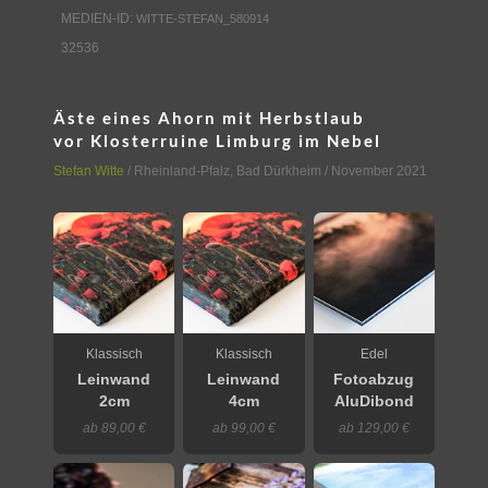
MEDIEN-ID:
WITTE-STEFAN_580914
32536
Äste eines Ahorn mit Herbstlaub
vor Klosterruine Limburg im Nebel
Stefan Witte
/
Rheinland-Pfalz
,
Bad Dürkheim
/ November 2021
Klassisch
Klassisch
Edel
Leinwand
Leinwand
Fotoabzug
2cm
4cm
AluDibond
ab 89,00 €
ab 99,00 €
ab 129,00 €