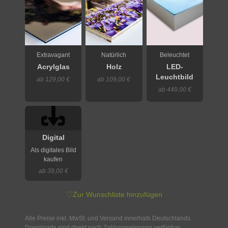
Extravagant
Natürlich
Beleuchtet
Acrylglas
Holz
LED-
Leuchtbild
ab 129,00 €
ab 109,00 €
ab 449,00 €
Digital
Als digitales Bild
kaufen
ab 39,00 €
♡
Zur Wunschliste hinzufügen
Alle Preise inkl. MwSt. und Versand innerhalb Deutschlands.
Downloads sind direkt nach Zahlungseingang verfügbar.