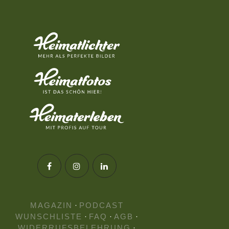
MAGAZIN
·
PODCAST
WUNSCHLISTE
·
FAQ
·
AGB
·
WIDERRUFSBELEHRUNG
·