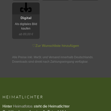
Digital
Als digitales Bild
kaufen
ab 89,00 €
♡
Zur Wunschliste hinzufügen
Alle Preise inkl. MwSt. und Versand innerhalb Deutschlands.
Downloads sind direkt nach Zahlungseingang verfügbar.
HEIMATLICHTER
Hinter
Heimatfotos
steht die Heimatlichter