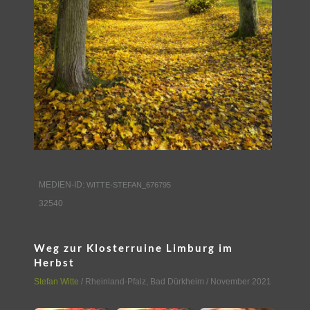
MEDIEN-ID:
WITTE-STEFAN_676795
32540
Weg zur Klosterruine Limburg im
Herbst
Stefan Witte
/
Rheinland-Pfalz
,
Bad Dürkheim
/ November 2021