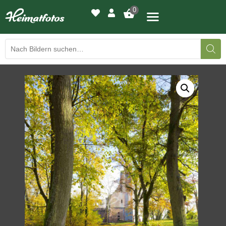
0
BILDERGALERIE
DRUCKQUALITÄTEN
LED-LEUCHTBILDER
WIR DRUCKEN IHR BILD
AUSSTELLUNGEN
HEIMATLICHTER
KONTAKT