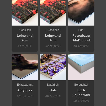
Klassisch
Klassisch
Edel
Leinwand
Leinwand
Fotoabzug
2cm
4cm
AluDibond
ab 89,00 €
ab 99,00 €
ab 129,00 €
Extravagant
Natürlich
Beleuchtet
Acrylglas
Holz
LED-
Leuchtbild
ab 129,00 €
ab 119,00 €
ab 479,00 €