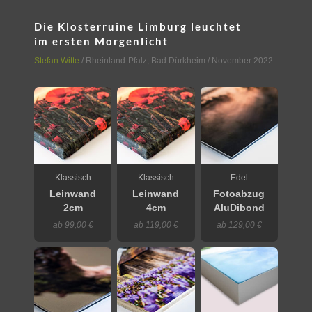
Die Klosterruine Limburg leuchtet
im ersten Morgenlicht
Stefan Witte
/
Rheinland-Pfalz
,
Bad Dürkheim
/ November 2022
Klassisch
Klassisch
Edel
Leinwand
Leinwand
Fotoabzug
2cm
4cm
AluDibond
ab 99,00 €
ab 119,00 €
ab 129,00 €