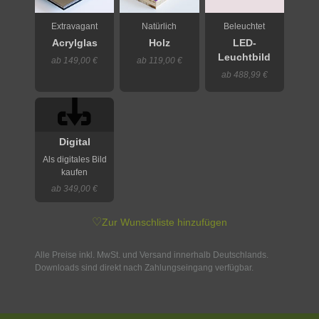
Extravagant
Natürlich
Beleuchtet
Acrylglas
Holz
LED-
Leuchtbild
ab 149,00 €
ab 119,00 €
ab 488,99 €
Digital
Als digitales Bild
kaufen
ab 349,00 €
♡
Zur Wunschliste hinzufügen
Alle Preise inkl. MwSt. und Versand innerhalb Deutschlands.
Downloads sind direkt nach Zahlungseingang verfügbar.