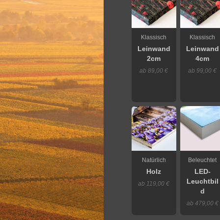
Klassisch
Klassisch
Leinwand
Leinwand
2cm
4cm
ab 89,00 €
ab 99,00 €
Natürlich
Beleuchtet
Holz
LED-
Leuchtbil
ab 119,00 €
d
ab 479,00 €