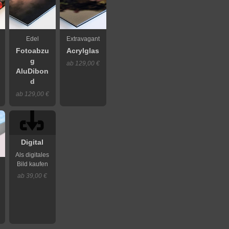
Edel
Extravagant
Fotoabzu
Acrylglas
g
ab 129,00 €
AluDibon
d
ab 129,00 €
Digital
Als digitales
Bild kaufen
ab 39,00 €