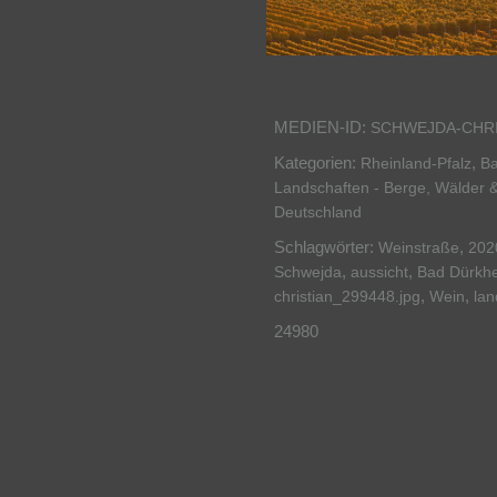
MEDIEN-ID:
SCHWEJDA-CHRI
Kategorien:
,
Rheinland-Pfalz
Ba
Landschaften - Berge, Wälder 
Deutschland
Schlagwörter:
,
Weinstraße
202
,
,
Schwejda
aussicht
Bad Dürkh
,
,
christian_299448.jpg
Wein
lan
24980