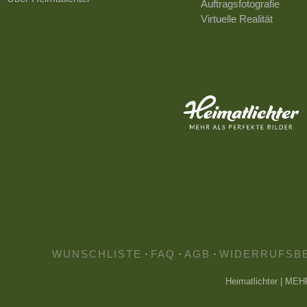
Auftragsfotografie
Virtuelle Realität
WUNSCHLISTE
·
FAQ
·
AGB
·
WIDERRUFSB
Heimatlichter | ME