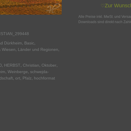
Zur Wunsch
♡
Alle Preise inkl. MwSt. und Vers
Downloads sind direkt nach Zahl
STIAN_299448
,
,
d Dürkheim
Basic
,
,
& Wiesen
Länder und Regionen
,
,
,
,
0
HERBST
Christian
Oktober
,
,
eim
Weinberge
schwejda-
,
,
,
dschaft
ort
Pfalz
hochformat