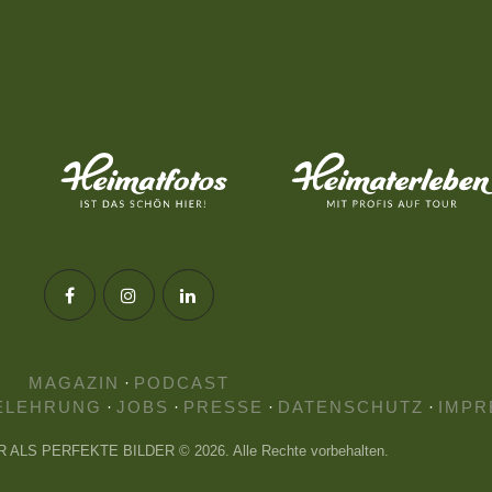
MAGAZIN
·
PODCAST
ELEHRUNG
·
JOBS
·
PRESSE
·
DATENSCHUTZ
·
IMPR
HR ALS PERFEKTE BILDER © 2026. Alle Rechte vorbehalten.