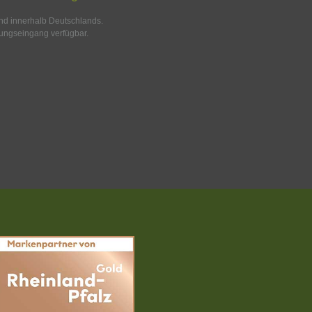
and innerhalb Deutschlands.
ungseingang verfügbar.