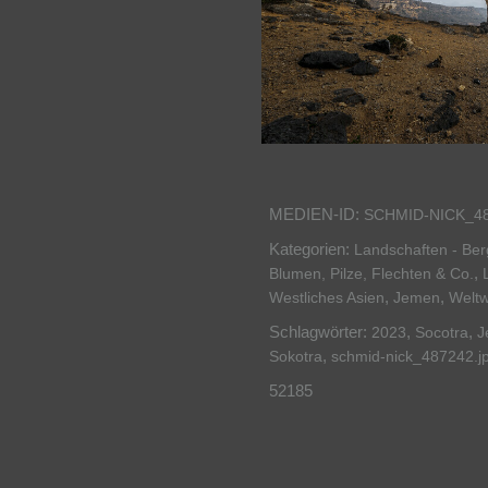
MEDIEN-ID:
SCHMID-NICK_4
Kategorien:
Landschaften - Be
,
Blumen, Pilze, Flechten & Co.
,
,
Westliches Asien
Jemen
Weltw
Schlagwörter:
,
,
2023
Socotra
J
,
Sokotra
schmid-nick_487242.j
52185