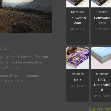
Klassisch
Klassisch
Leinwand
Leinwand
2cm
4cm
ab 89,00 €
ab 99,00 €
87242
,
rge, Wälder & Wiesen
Pflanzen -
,
,
Länder und Regionen
Asien
,
eit
Premium
Natürlich
Beleuchtet
,
,
emen
Drachenblutbaum
Holz
LED-
,
,
pg
März
baum
Leuchtbil
ab 119,00 €
d
ab 479,00 €
Zur Wunsch
♡