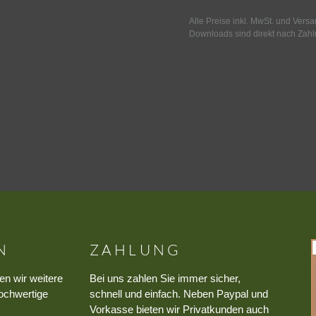
Alle Preise inkl. MwSt. und Vers
Downloads sind direkt nach Zahl
N
ZAHLUNG
en wir weitere
Bei uns zahlen Sie immer sicher,
ochwertige
schnell und einfach. Neben Paypal und
Vorkasse bieten wir Privatkunden auch