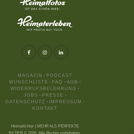
MAGAZIN
·
PODCAST
WUNSCHLISTE
·
FAQ
·
AGB
·
WIDERRUFSBELEHRUNG
·
JOBS
·
PRESSE
·
DATENSCHUTZ
·
IMPRESSUM
·
KONTAKT
Heimatlichter | MEHR ALS PERFEKTE
BILDER © 2026. Alle Rechte vorbehalten.