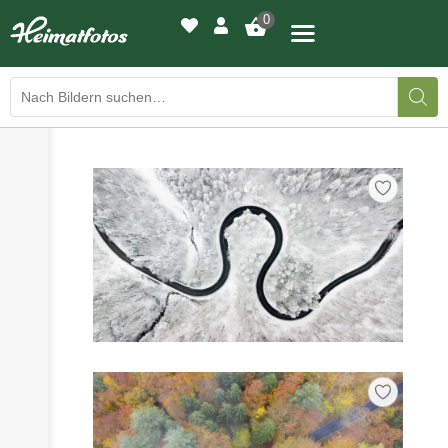
0
›
›
BILDERGALERIE
DRUCKQUALITÄTEN
›
LED-LEUCHTBILDER
›
WIR DRUCKEN IHR BILD
›
AUSSTELLUNGEN
›
HEIMATLICHTER
KONTAKT
›