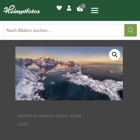
0
BILDERGALERIE
DRUCKQUALITÄTEN
LED-LEUCHTBILDER
WIR DRUCKEN IHR BILD
AUSSTELLUNGEN
MEDIEN-ID:
WANDREI-ANDRÉ_923046
HEIMATLICHTER
31282
KONTAKT