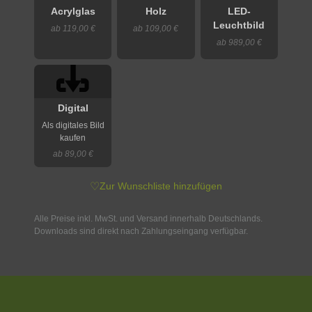
Acrylglas
Holz
LED-
Leuchtbild
ab 119,00 €
ab 109,00 €
ab 989,00 €
Digital
Als digitales Bild
kaufen
ab 89,00 €
♡
Zur Wunschliste hinzufügen
Alle Preise inkl. MwSt. und Versand innerhalb Deutschlands.
Downloads sind direkt nach Zahlungseingang verfügbar.