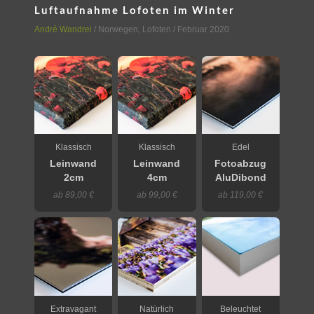
Luftaufnahme Lofoten im Winter
André Wandrei
/
Norwegen
,
Lofoten
/ Februar 2020
Klassisch
Klassisch
Edel
Leinwand
Leinwand
Fotoabzug
2cm
4cm
AluDibond
ab 89,00 €
ab 99,00 €
ab 119,00 €
Extravagant
Natürlich
Beleuchtet