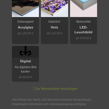
Extravagant
Natürlich
Beleuchtet
Acrylglas
Holz
LED-
Leuchtbild
ab 129,00 €
ab 119,00 €
ab 479,00 €
Digital
Als digitales Bild
kaufen
ab 89,00 €
♡
Zur Wunschliste hinzufügen
Alle Preise inkl. MwSt. und Versand innerhalb Deutschlands.
Downloads sind direkt nach Zahlungseingang verfügbar.