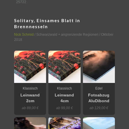
25722
Solitary, Einsames Blatt in
Brennnesseln
Nick Schmid
/
Schwarzwald + angrenzende Regionen
/ Oktober
2018
Klassisch
Klassisch
Edel
Leinwand
Leinwand
Fotoabzug
2cm
4cm
AluDibond
ab 89,00 €
ab 99,00 €
ab 129,00 €