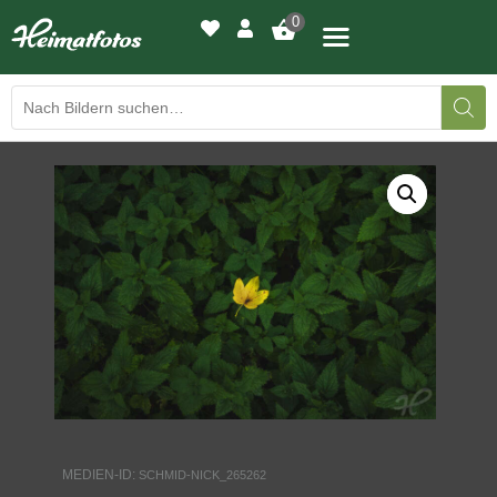
0
BILDERGALERIE
DRUCKQUALITÄTEN
LED-LEUCHTBILDER
WIR DRUCKEN IHR BILD
AUSSTELLUNGEN
HEIMATLICHTER
MEDIEN-ID:
SCHMID-NICK_265262
KONTAKT