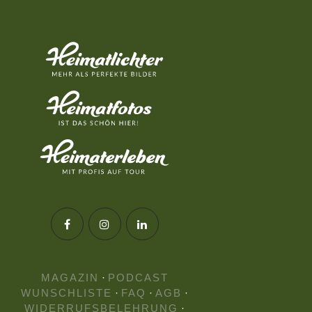
MAGAZIN
·
PODCAST
WUNSCHLISTE
·
FAQ
·
AGB
·
WIDERRUFSBELEHRUNG
·