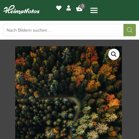
0
BILDERGALERIE
DRUCKQUALITÄTEN
LED-LEUCHTBILDER
WIR DRUCKEN IHR BILD
AUSSTELLUNGEN
HEIMATLICHTER
KONTAKT