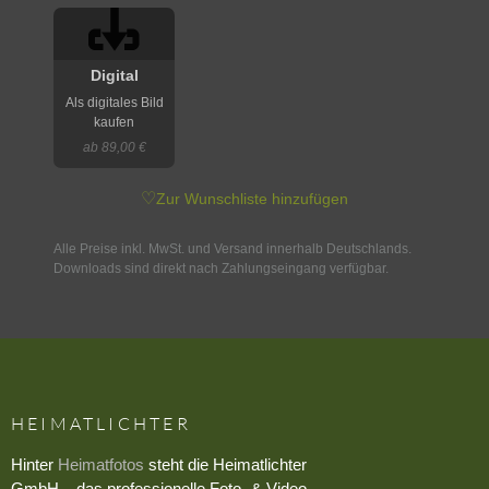
Digital
Als digitales Bild
kaufen
ab 89,00 €
♡
Zur Wunschliste hinzufügen
Alle Preise inkl. MwSt. und Versand innerhalb Deutschlands.
Downloads sind direkt nach Zahlungseingang verfügbar.
HEIMATLICHTER
Hinter
Heimatfotos
steht die Heimatlichter
GmbH – das professionelle Foto- & Video-