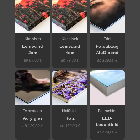
Klassisch
Klassisch
Edel
Leinwand
Leinwand
Fotoabzug
2cm
4cm
AluDibond
ab 89,00 €
ab 99,00 €
ab 129,00 €
Extravagant
Natürlich
Beleuchtet
Acrylglas
Holz
LED-
Leuchtbild
ab 129,00 €
ab 119,00 €
ab 479,00 €