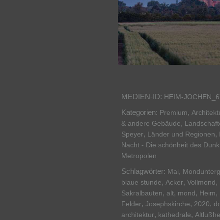
MEDIEN-ID:
HEIM-JOCHEN_6
Kategorien:
,
Premium
Architek
,
& andere Gebäude
Landschaft
,
,
Speyer
Länder und Regionen
Nacht - Die schönheit des Dunk
Metropolen
Schlagwörter:
,
Mai
Mondunter
,
,
,
blaue stunde
Acker
Vollmond
,
,
,
,
Sakralbauten
alt
mond
Heim
,
,
,
Felder
Josephskirche
2020
d
,
,
architektur
kathedrale
Altlußh