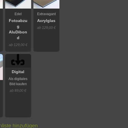
Edel
Extravagant
Fotoabzu
Acrylglas
g
ab 129,00 €
AluDibon
d
ab 129,00 €
Digital
Als digitales
Bild kaufen
ab 89,00 €
liste hinzufügen