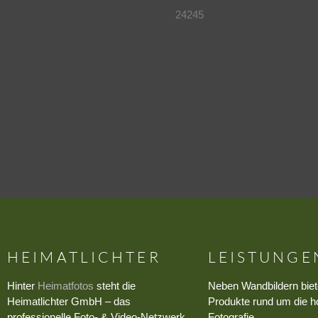
24245
HEIMATLICHTER
LEISTUNGE
Hinter
Heimatfotos
steht die
Neben Wandbildern biet
Heimatlichter GmbH – das
Produkte rund um die h
professionelle Foto- & Video-Netzwerk
Fotografie.