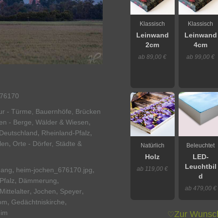
Klassisch
Klassisch
Leinwand
Leinwand
2cm
4cm
ab 89,00 €
ab 99,00 €
76170
tur - Türme, Bauernhöfe, Brücken
,
en - Berge, Wälder & Wiesen
,
,
Deutschland
Rheinland-Pfalz
,
len
Orte - Dörfer, Städte &
Natürlich
Beleuchtet
Holz
LED-
Leuchtbil
ab 119,00 €
,
,
gang
heim-jochen_676170.jpg
d
,
,
Pfalz
Dämmerung
ab 479,00 €
,
,
,
Mittelalter
Jochen
Speyer
,
,
om
Gedächtniskirche
eim
Zur Wunsch
♡