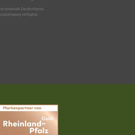
and innerhalb Deutschlands.
ungseingang verfügbar.