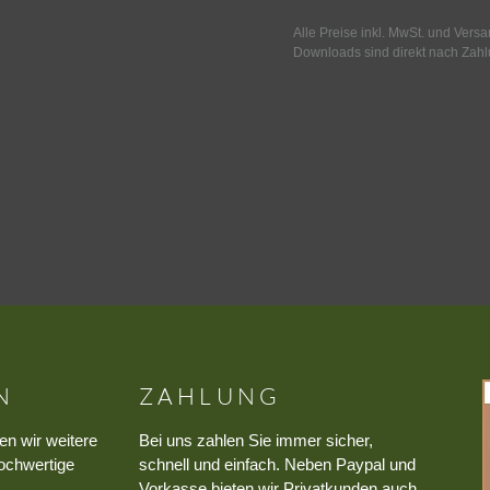
Alle Preise inkl. MwSt. und Vers
Downloads sind direkt nach Zahl
N
ZAHLUNG
en wir weitere
Bei uns zahlen Sie immer sicher,
ochwertige
schnell und einfach. Neben Paypal und
Vorkasse bieten wir Privatkunden auch