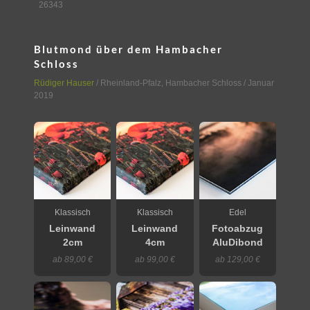
26343
Blutmond über dem Hambacher
Schloss
Rüdiger Hauser
/
Rheinland-Pfalz
,
Hambacher Schloss
/ Januar
2019
Klassisch
Klassisch
Edel
Leinwand
Leinwand
Fotoabzug
2cm
4cm
AluDibond
ab 89,00 €
ab 99,00 €
ab 129,00 €