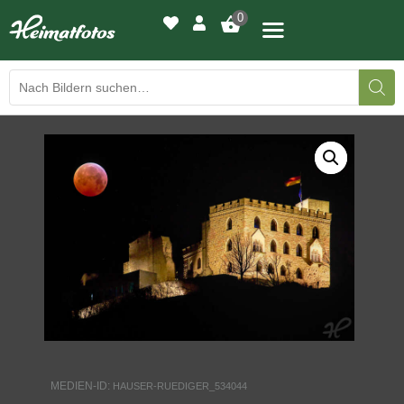
0
BILDERGALERIE
DRUCKQUALITÄTEN
LED-LEUCHTBILDER
WIR DRUCKEN IHR BILD
AUSSTELLUNGEN
HEIMATLICHTER
MEDIEN-ID:
HAUSER-RUEDIGER_534044
KONTAKT