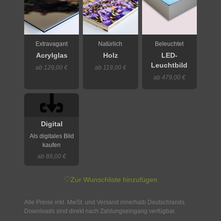
Extravagant
Natürlich
Beleuchtet
Acrylglas
Holz
LED-
Leuchtbild
ab 129,00 €
ab 119,00 €
ab 479,00 €
Digital
Als digitales Bild
kaufen
ab 89,00 €
♡
Zur Wunschliste hinzufügen
Alle Preise inkl. MwSt. und Versand innerhalb Deutschlands.
Downloads sind direkt nach Zahlungseingang verfügbar.