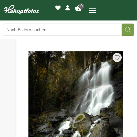
0
›
›
BILDERGALERIE
DRUCKQUALITÄTEN
›
LED-LEUCHTBILDER
›
WIR DRUCKEN IHR BILD
›
AUSSTELLUNGEN
›
HEIMATLICHTER
KONTAKT
›