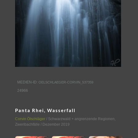
MEDIEN-ID:
OELSCHLAEGER-CORVIN_537359
24966
Panta Rhei, Wasserfall
Corvin Ölschläger
/
Schwarzwald + angrenzende Regionen
,
Zweribachfälle
/ Dezember 2019