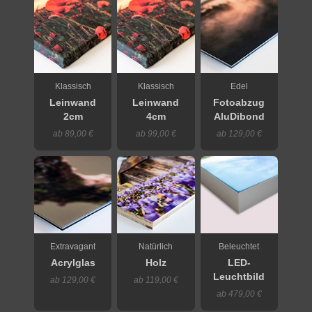
Klassisch
Klassisch
Edel
Leinwand
Leinwand
Fotoabzug
2cm
4cm
AluDibond
ab 89,00 €
ab 99,00 €
ab 129,00 €
Extravagant
Natürlich
Beleuchtet
Acrylglas
Holz
LED-
Leuchtbild
ab 129,00 €
ab 119,00 €
ab 479,00 €