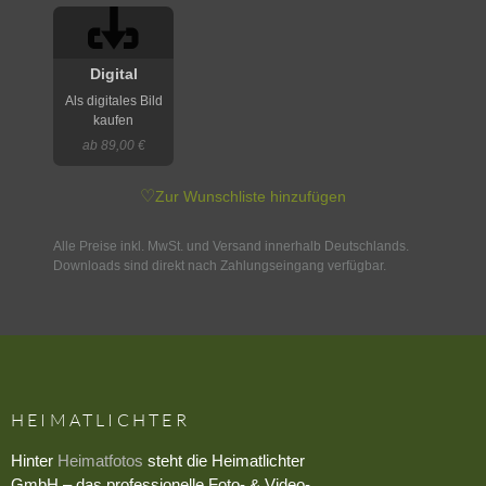
Digital
Als digitales Bild
kaufen
ab 89,00 €
♡
Zur Wunschliste hinzufügen
Alle Preise inkl. MwSt. und Versand innerhalb Deutschlands.
Downloads sind direkt nach Zahlungseingang verfügbar.
HEIMATLICHTER
Hinter
Heimatfotos
steht die Heimatlichter
GmbH – das professionelle Foto- & Video-