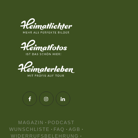
MAGAZIN
·
PODCAST
WUNSCHLISTE
·
FAQ
·
AGB
·
WIDERRUFSBELEHRUNG
·