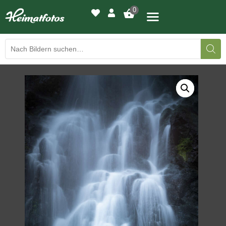
0
BILDERGALERIE
DRUCKQUALITÄTEN
LED-LEUCHTBILDER
WIR DRUCKEN IHR BILD
AUSSTELLUNGEN
HEIMATLICHTER
KONTAKT