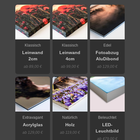
Klassisch
Klassisch
Edel
Leinwand
Leinwand
Fotoabzug
2cm
4cm
AluDibond
ab 89,00 €
ab 99,00 €
ab 129,00 €
Extravagant
Natürlich
Beleuchtet
Acrylglas
Holz
LED-
Leuchtbild
ab 129,00 €
ab 119,00 €
ab 479,00 €