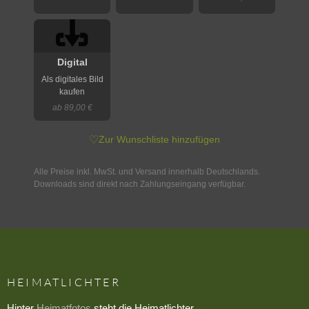
Digital
Als digitales Bild
kaufen
ab 89,00 €
♡
Zur Wunschliste hinzufügen
Alle Preise inkl. MwSt. und Versand innerhalb Deutschlands.
Downloads sind direkt nach Zahlungseingang verfügbar.
HEIMATLICHTER
Hinter
Heimatfotos
steht die Heimatlichter