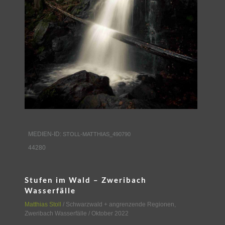
MEDIEN-ID:
STOLL-MATTHIAS_490790
44280
Stufen im Wald – Zweribach
Wasserfälle
Matthias Stoll
/
Schwarzwald + angrenzende Regionen
,
Zweribach Wasserfälle
/ Oktober 2022