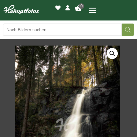
0
BILDERGALERIE
DRUCKQUALITÄTEN
LED-LEUCHTBILDER
WIR DRUCKEN IHR BILD
AUSSTELLUNGEN
HEIMATLICHTER
KONTAKT