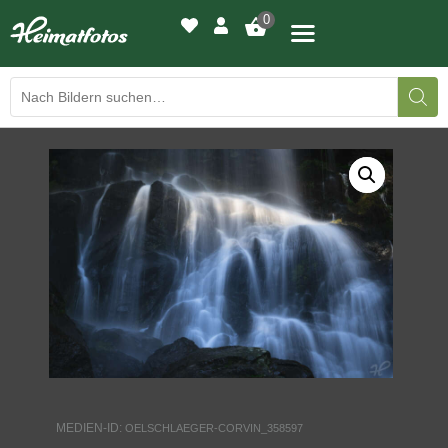
0
BILDERGALERIE
DRUCKQUALITÄTEN
LED-LEUCHTBILDER
WIR DRUCKEN IHR BILD
AUSSTELLUNGEN
HEIMATLICHTER
MEDIEN-ID:
OELSCHLAEGER-CORVIN_358597
KONTAKT