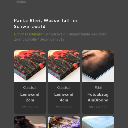
24964
Panta Rhei, Wasserfall im
Schwarzwald
Corvin Ölschläger
/
Schwarzwald + angrenzende Regionen
,
Zweribachfälle
/ Dezember 2019
Klassisch
Klassisch
Edel
Leinwand
Leinwand
Fotoabzug
2cm
4cm
AluDibond
ab 89,00 €
ab 99,00 €
ab 129,00 €