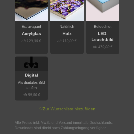
Extravagant
Natürlich
Beleuchtet
Acrylglas
Holz
LED-
Leuchtbild
ab 129,00 €
ab 119,00 €
ab 479,00 €
Digital
Als digitales Bild
kaufen
ab 89,00 €
♡
Zur Wunschliste hinzufügen
Alle Preise inkl. MwSt. und Versand innerhalb Deutschlands.
Downloads sind direkt nach Zahlungseingang verfügbar.