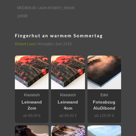
MEDIEN-ID:
LAUN-ROBERT_959635
18698
Fingerhut an warmem Sommertag
Robert Laun
/
Kinzigtal
/ Juni 2018
Klassisch
Klassisch
Edel
Leinwand
Leinwand
Fotoabzug
2cm
4cm
AluDibond
ab 89,00 €
ab 99,00 €
ab 129,00 €