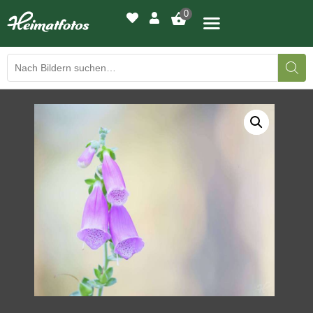
0
BILDERGALERIE
DRUCKQUALITÄTEN
LED-LEUCHTBILDER
WIR DRUCKEN IHR BILD
AUSSTELLUNGEN
HEIMATLICHTER
KONTAKT