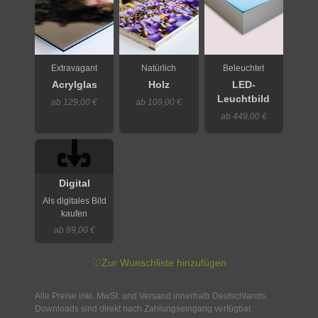
Extravagant
Natürlich
Beleuchtet
Acrylglas
Holz
LED-
Leuchtbild
ab 129,00 €
ab 109,00 €
ab 449,00 €
Digital
Als digitales Bild
kaufen
ab 89,00 €
♡
Zur Wunschliste hinzufügen
Alle Preise inkl. MwSt. und Versand innerhalb Deutschlands.
Downloads sind direkt nach Zahlungseingang verfügbar.