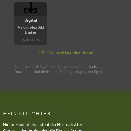
Digital
Als digitales Bild
kaufen
ab 89,00 €
♡
Zur Wunschliste hinzufügen
Alle Preise inkl. MwSt. und Versand innerhalb Deutschlands.
Downloads sind direkt nach Zahlungseingang verfügbar.
HEIMATLICHTER
Hinter
Heimatfotos
steht die Heimatlichter
GmbH – das professionelle Foto- & Video-