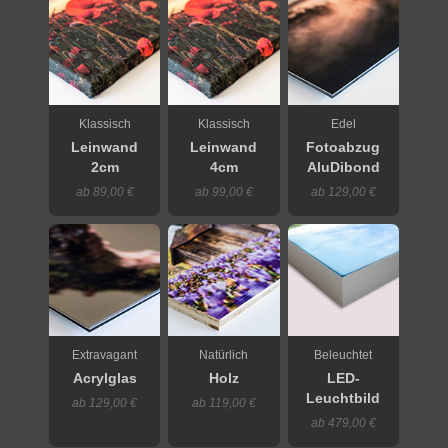
Klassisch
Klassisch
Edel
Leinwand
Leinwand
Fotoabzug
2cm
4cm
AluDibond
ab 89,00 €
ab 99,00 €
ab 129,00 €
Extravagant
Natürlich
Beleuchtet
Acrylglas
Holz
LED-
Leuchtbild
ab 129,00 €
ab 119,00 €
ab 479,00 €