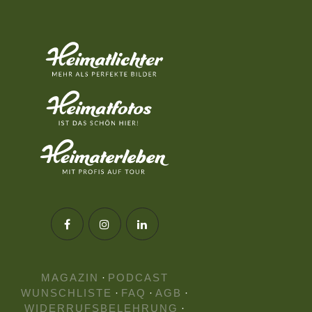
MAGAZIN
·
PODCAST
WUNSCHLISTE
·
FAQ
·
AGB
·
WIDERRUFSBELEHRUNG
·