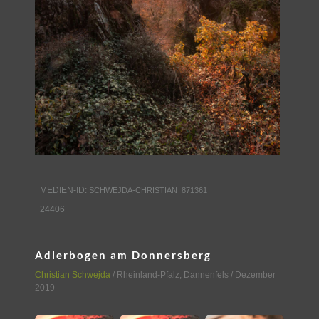
MEDIEN-ID:
SCHWEJDA-CHRISTIAN_871361
24406
Adlerbogen am Donnersberg
Christian Schwejda
/
Rheinland-Pfalz
,
Dannenfels
/ Dezember
2019