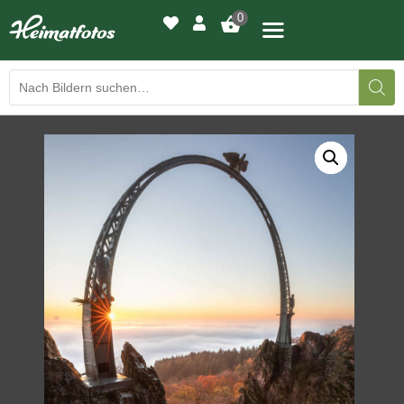
0
BILDERGALERIE
DRUCKQUALITÄTEN
LED-LEUCHTBILDER
WIR DRUCKEN IHR BILD
AUSSTELLUNGEN
HEIMATLICHTER
KONTAKT