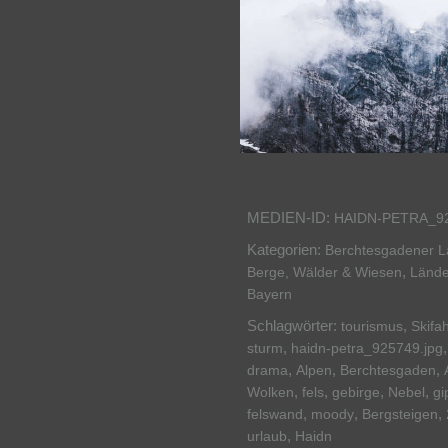
MEDIEN-ID:
HAIDN-PETRA_9
Kategorien:
Berchtesgadener 
,
Berge, Wälder & Wiesen
Lände
Bayern
Schlagwörter:
,
tourismus
Skifa
,
sturm
haidn-petra_925749.jpg
,
,
,
drama
Alpen
Berchtesgaden
,
,
,
,
Wolken
fels
gebirge
Nebel
gi
,
,
,
felswand
moody
Bergsteigen
,
urlaub
Haidn