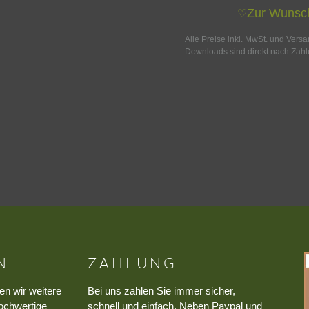
Zur Wunsch
♡
Alle Preise inkl. MwSt. und Vers
Downloads sind direkt nach Zahl
N
ZAHLUNG
en wir weitere
Bei uns zahlen Sie immer sicher,
ochwertige
schnell und einfach. Neben Paypal und