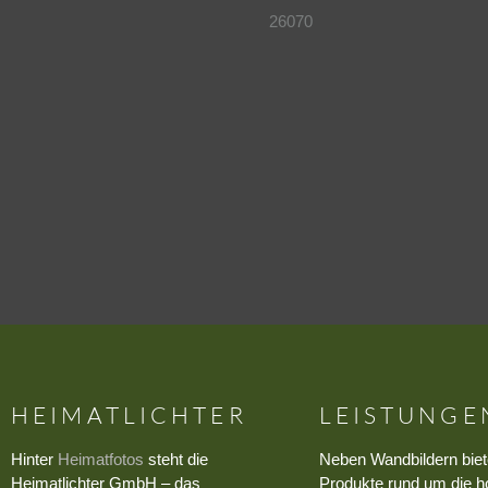
26070
HEIMATLICHTER
LEISTUNGE
Hinter
Heimatfotos
steht die
Neben Wandbildern biet
Heimatlichter GmbH – das
Produkte rund um die h