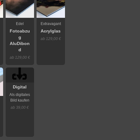
Edel
Extravagant
Fotoabzu
Acrylglas
g
ab 129,00 €
AluDibon
d
ab 129,00 €
Digital
Als digitales
Bild kaufen
ab 39,00 €