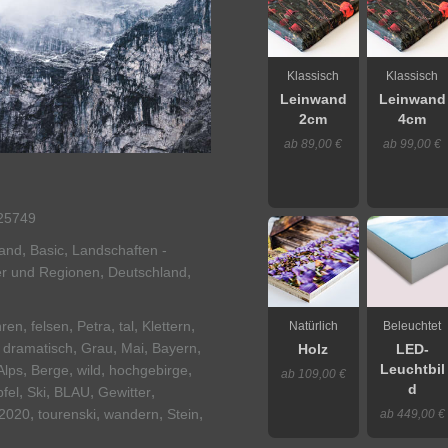
Klassisch
Klassisch
Leinwand
Leinwand
2cm
4cm
ab 89,00 €
ab 99,00 €
25749
,
,
Land
Basic
Landschaften -
,
,
r und Regionen
Deutschland
,
,
,
,
,
hren
felsen
Petra
tal
Klettern
Natürlich
Beleuchtet
,
,
,
,
,
dramatisch
Grau
Mai
Bayern
Holz
LED-
,
,
,
,
Alps
Berge
wild
hochgebirge
Leuchtbil
ab 109,00 €
d
,
,
,
,
pfel
Ski
BLAU
Gewitter
,
,
,
,
2020
tourenski
wandern
Stein
ab 449,00 €