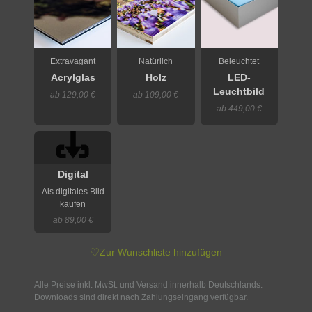
Extravagant
Natürlich
Beleuchtet
Acrylglas
Holz
LED-
Leuchtbild
ab 129,00 €
ab 109,00 €
ab 449,00 €
Digital
Als digitales Bild
kaufen
ab 89,00 €
♡
Zur Wunschliste hinzufügen
Alle Preise inkl. MwSt. und Versand innerhalb Deutschlands.
Downloads sind direkt nach Zahlungseingang verfügbar.