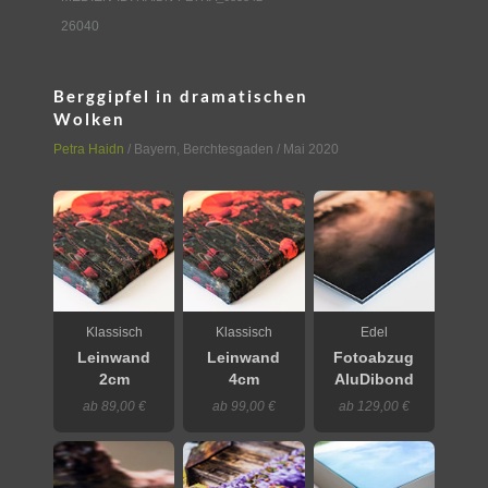
26040
Berggipfel in dramatischen
Wolken
Petra Haidn
/
Bayern
,
Berchtesgaden
/ Mai 2020
Klassisch
Klassisch
Edel
Leinwand
Leinwand
Fotoabzug
2cm
4cm
AluDibond
ab 89,00 €
ab 99,00 €
ab 129,00 €