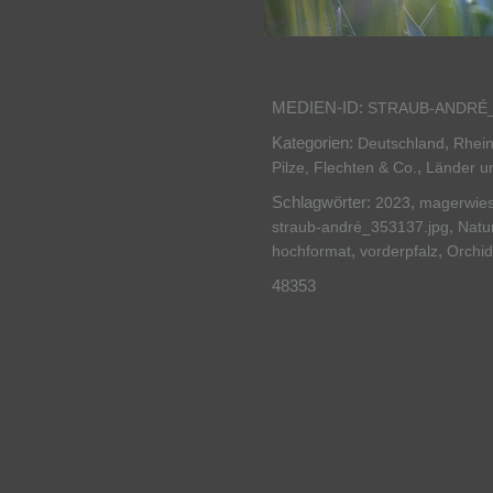
MEDIEN-ID:
STRAUB-ANDRÉ_
Kategorien:
,
Deutschland
Rhein
,
Pilze, Flechten & Co.
Länder u
Schlagwörter:
,
2023
magerwie
,
straub-andré_353137.jpg
Natu
,
,
hochformat
vorderpfalz
Orchi
48353