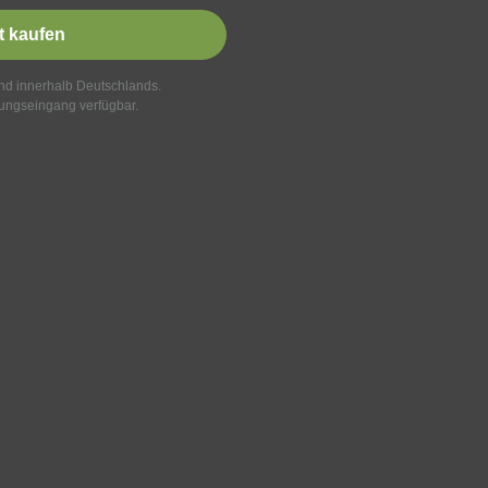
t kaufen
and innerhalb Deutschlands.
ungseingang verfügbar.