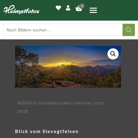
0
BILDERGALERIE
DRUCKQUALITÄTEN
LED-LEUCHTBILDER
WIR DRUCKEN IHR BILD
MEDIEN-ID:
FERNANDEZ-GAMIO-CHRISTIAN_722391
AUSSTELLUNGEN
28338
HEIMATLICHTER
Blick vom Slevogtfelsen
KONTAKT