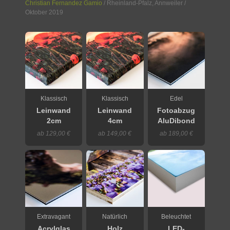
Christian Fernandez Gamio
/
Rheinland-Pfalz
,
Annweiler
/
Oktober 2019
Klassisch
Klassisch
Edel
Leinwand
Leinwand
Fotoabzug
2cm
4cm
AluDibond
ab 129,00 €
ab 149,00 €
ab 189,00 €
Extravagant
Natürlich
Beleuchtet
Acrylglas
Holz
LED-