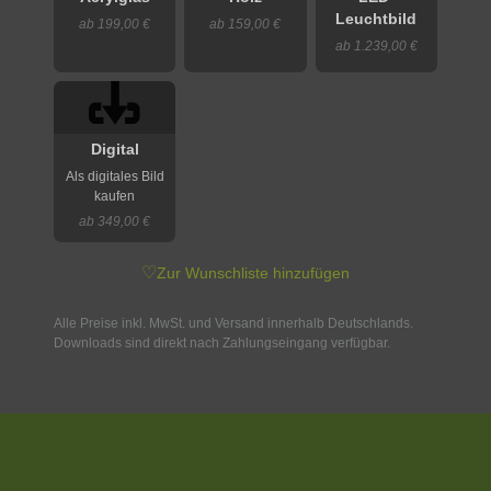
Leuchtbild
ab 199,00 €
ab 159,00 €
ab 1.239,00 €
Digital
Als digitales Bild
kaufen
ab 349,00 €
♡
Zur Wunschliste hinzufügen
Alle Preise inkl. MwSt. und Versand innerhalb Deutschlands.
Downloads sind direkt nach Zahlungseingang verfügbar.