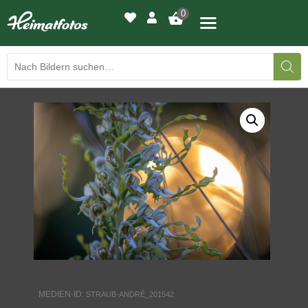
0
BILDERGALERIE
DRUCKQUALITÄTEN
LED-LEUCHTBILDER
WIR DRUCKEN IHR BILD
AUSSTELLUNGEN
HEIMATLICHTER
MEDIEN-ID:
STRAUB-ANDRÉ_201542
KONTAKT