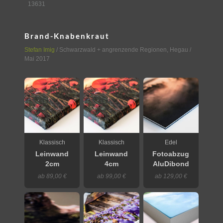
13631
Brand-Knabenkraut
Stefan Imig
/
Schwarzwald + angrenzende Regionen
,
Hegau
/
Mai 2017
Klassisch
Klassisch
Edel
Leinwand
Leinwand
Fotoabzug
2cm
4cm
AluDibond
ab 89,00 €
ab 99,00 €
ab 129,00 €