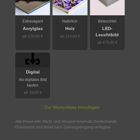
Extravagant
Natürlich
Beleuchtet
Acrylglas
Holz
LED-
Leuchtbild
ab 129,00 €
ab 119,00 €
ab 479,00 €
Digital
Als digitales Bild
kaufen
ab 39,00 €
♡
Zur Wunschliste hinzufügen
Alle Preise inkl. MwSt. und Versand innerhalb Deutschlands.
Downloads sind direkt nach Zahlungseingang verfügbar.