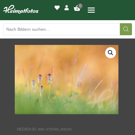
0
BILDERGALERIE
DRUCKQUALITÄTEN
LED-LEUCHTBILDER
WIR DRUCKEN IHR BILD
AUSSTELLUNGEN
HEIMATLICHTER
MEDIEN-ID:
IMIG-STEFAN_405224
KONTAKT