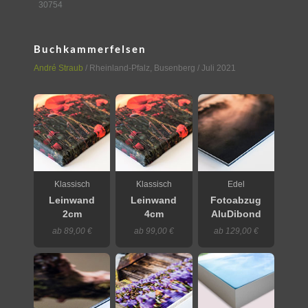
30754
Buchkammerfelsen
André Straub
/
Rheinland-Pfalz
,
Busenberg
/ Juli 2021
Klassisch
Klassisch
Edel
Leinwand
Leinwand
Fotoabzug
2cm
4cm
AluDibond
ab 89,00 €
ab 99,00 €
ab 129,00 €