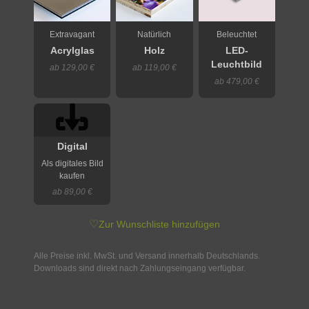
Extravagant
Natürlich
Beleuchtet
Acrylglas
Holz
LED-
Leuchtbild
ab 129,00 €
ab 119,00 €
ab 479,00 €
Digital
Als digitales Bild
kaufen
ab 89,00 €
♡
Zur Wunschliste hinzufügen
Alle Preise inkl. MwSt. und Versand innerhalb Deutschlands.
Downloads sind direkt nach Zahlungseingang verfügbar.