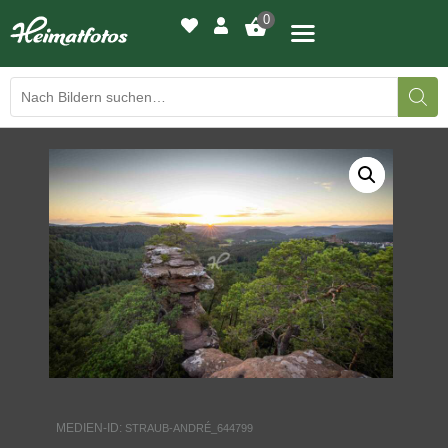
0
BILDERGALERIE
DRUCKQUALITÄTEN
LED-LEUCHTBILDER
WIR DRUCKEN IHR BILD
AUSSTELLUNGEN
HEIMATLICHTER
MEDIEN-ID:
STRAUB-ANDRÉ_644799
KONTAKT