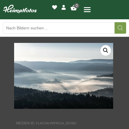
0
BILDERGALERIE
DRUCKQUALITÄTEN
LED-LEUCHTBILDER
WIR DRUCKEN IHR BILD
AUSSTELLUNGEN
HEIMATLICHTER
MEDIEN-ID:
FLATOW-PATRICIA_937463
KONTAKT