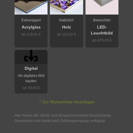
Extravagant
Natürlich
Beleuchtet
Acrylglas
Holz
LED-
Leuchtbild
ab 129,00 €
ab 119,00 €
ab 479,00 €
Digital
Als digitales Bild
kaufen
ab 39,00 €
♡
Zur Wunschliste hinzufügen
Alle Preise inkl. MwSt. und Versand innerhalb Deutschlands.
Downloads sind direkt nach Zahlungseingang verfügbar.