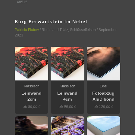
48515
Burg Berwartstein im Nebel
Patricia Flatow
/
Rheinland-Pfalz
,
Schlüsselfelsen
/ September
2023
Klassisch
Klassisch
Edel
Leinwand
Leinwand
Fotoabzug
2cm
4cm
AluDibond
ab 89,00 €
ab 99,00 €
ab 129,00 €