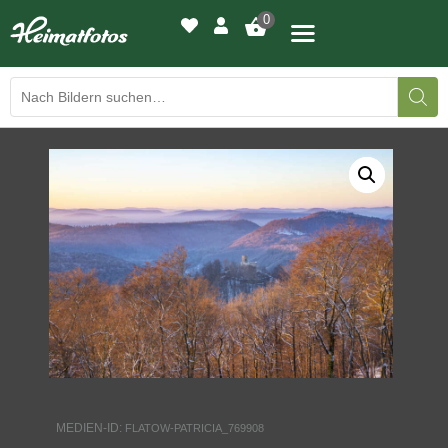
0
BILDERGALERIE
DRUCKQUALITÄTEN
LED-LEUCHTBILDER
WIR DRUCKEN IHR BILD
AUSSTELLUNGEN
HEIMATLICHTER
MEDIEN-ID:
FLATOW-PATRICIA_769908
KONTAKT