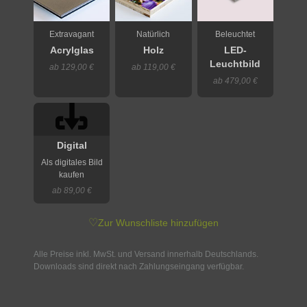
Extravagant
Natürlich
Beleuchtet
Acrylglas
Holz
LED-
Leuchtbild
ab 129,00 €
ab 119,00 €
ab 479,00 €
Digital
Als digitales Bild
kaufen
ab 89,00 €
♡
Zur Wunschliste hinzufügen
Alle Preise inkl. MwSt. und Versand innerhalb Deutschlands.
Downloads sind direkt nach Zahlungseingang verfügbar.