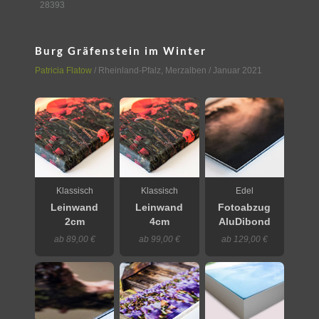
28393
Burg Gräfenstein im Winter
Patricia Flatow
/
Rheinland-Pfalz
,
Merzalben
/ Januar 2021
Klassisch
Klassisch
Edel
Leinwand
Leinwand
Fotoabzug
2cm
4cm
AluDibond
ab 89,00 €
ab 99,00 €
ab 129,00 €