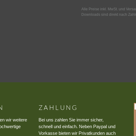
Alle Preise inkl. MwSt. und Vers
Downloads sind direkt nach Zahl
N
ZAHLUNG
en wir weitere
Bei uns zahlen Sie immer sicher,
ochwertige
schnell und einfach. Neben Paypal und
Vorkasse bieten wir Privatkunden auch