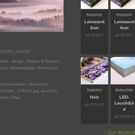
Klassisch
Klassisch
Leinwand
Leinwand
2cm
4cm
ab 89,00 €
ab 99,00 €
STIAN_478019
,
ften - Berge, Wälder & Wiesen
,
,
land
Südwestpfalz
Rheinland-
,
,
Gossersweiler
November
,
,
Natürlich
Beleuchtet
hristian_478019.jpg
aussicht
,
rifels
Pfalz
Holz
LED-
Leuchtbil
ab 119,00 €
d
ab 479,00 €
Zur Wunsch
♡