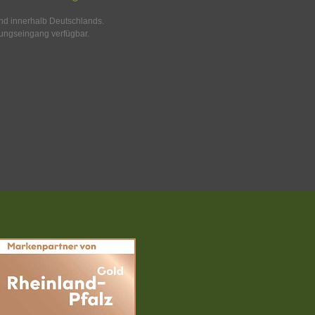
and innerhalb Deutschlands.
ungseingang verfügbar.