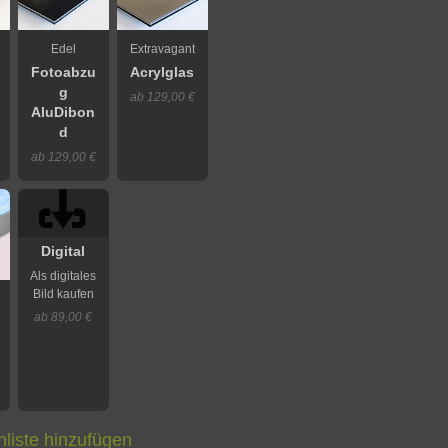
Edel
Extravagant
Fotoabzu
Acrylglas
g
ab 129,00 €
AluDibon
d
ab 129,00 €
Digital
Als digitales
Bild kaufen
ab 89,00 €
liste hinzufügen