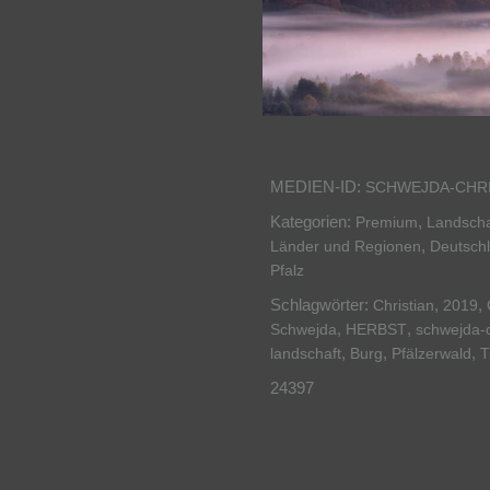
MEDIEN-ID:
SCHWEJDA-CHRI
Kategorien:
,
Premium
Landscha
,
Länder und Regionen
Deutsch
Pfalz
Schlagwörter:
,
,
Christian
2019
,
,
Schwejda
HERBST
schwejda-c
,
,
,
landschaft
Burg
Pfälzerwald
T
24397