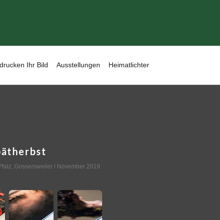
drucken Ihr Bild
Ausstellungen
Heimatlichter
pätherbst
falz
,
Gossersweiler
/ November 2019