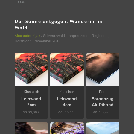
9930
Der Sonne entgegen, Wanderin im
Wald
Alexander Kijak
/
Schwarzwald + angrenzende Regionen
,
Holzbronn
/ November 2018
Klassisch
Klassisch
Edel
Leinwand
Leinwand
Fotoabzug
2cm
4cm
AluDibond
ab 89,00 €
ab 99,00 €
ab 129,00 €