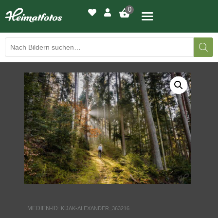
0
BILDERGALERIE
DRUCKQUALITÄTEN
LED-LEUCHTBILDER
WIR DRUCKEN IHR BILD
AUSSTELLUNGEN
HEIMATLICHTER
MEDIEN-ID:
KIJAK-ALEXANDER_363216
KONTAKT