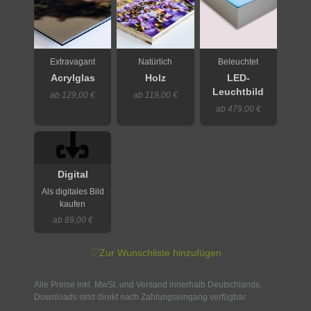
Extravagant
Natürlich
Beleuchtet
Acrylglas
Holz
LED-
Leuchtbild
ab 129,00 €
ab 119,00 €
ab 479,00 €
Digital
Als digitales Bild
kaufen
ab 89,00 €
♡
Zur Wunschliste hinzufügen
Alle Preise inkl. MwSt. und Versand innerhalb Deutschlands.
Downloads sind direkt nach Zahlungseingang verfügbar.