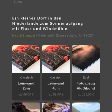
42802
Ein kleines Dorf in den
Niederlande zum Sonnenaufgang
mit Fluss und Windmühle
Nicolai Bruegger
/
Niederlande
,
Zaanse schans
/ April 2023
Klassisch
Klassisch
Edel
Leinwand
Leinwand
Fotoabzug
2cm
4cm
AluDibond
ab 89,00 €
ab 99,00 €
ab 129,00 €