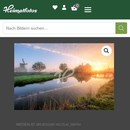
0
BILDERGALERIE
DRUCKQUALITÄTEN
LED-LEUCHTBILDER
WIR DRUCKEN IHR BILD
AUSSTELLUNGEN
HEIMATLICHTER
MEDIEN-ID:
BRUEGGER-NICOLAI_358764
KONTAKT