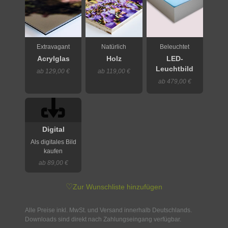
Extravagant
Natürlich
Beleuchtet
Acrylglas
Holz
LED-
Leuchtbild
ab 129,00 €
ab 119,00 €
ab 479,00 €
Digital
Als digitales Bild
kaufen
ab 89,00 €
♡
Zur Wunschliste hinzufügen
Alle Preise inkl. MwSt. und Versand innerhalb Deutschlands.
Downloads sind direkt nach Zahlungseingang verfügbar.