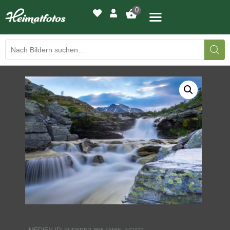
0
BILDERGALERIE
DRUCKQUALITÄTEN
LED-LEUCHTBILDER
WIR DRUCKEN IHR BILD
AUSSTELLUNGEN
HEIMATLICHTER
KONTAKT
MEDIEN-ID:
KUDERER-BENJAMIN_442477