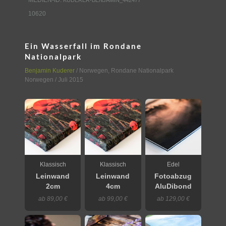
10620
Ein Wasserfall im Rondane
Nationalpark
Benjamin Kuderer
/
Norwegen
,
Rondane Nationalpark
Norwegen
/ Juli 2015
Klassisch
Klassisch
Edel
Leinwand
Leinwand
Fotoabzug
2cm
4cm
AluDibond
ab 89,00 €
ab 99,00 €
ab 129,00 €