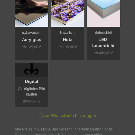
Extravagant
Natürlich
Beleuchtet
Acrylglas
Holz
LED-
Leuchtbild
ab 129,00 €
ab 109,00 €
ab 449,00 €
Digital
Als digitales Bild
kaufen
ab 89,00 €
♡
Zur Wunschliste hinzufügen
Alle Preise inkl. MwSt. und Versand innerhalb Deutschlands.
Downloads sind direkt nach Zahlungseingang verfügbar.