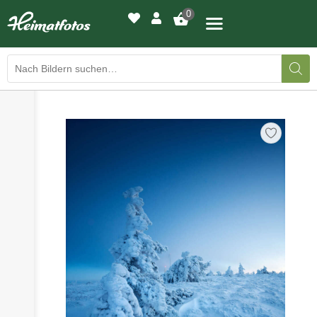
0
›
›
BILDERGALERIE
DRUCKQUALITÄTEN
›
LED-LEUCHTBILDER
›
WIR DRUCKEN IHR BILD
›
AUSSTELLUNGEN
›
HEIMATLICHTER
KONTAKT
›