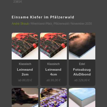
23814
Einsame Kiefer im Pfälzerwald
André Straub
/
Rheinland-Pfalz
,
Pfälzerwald
/ November 2020
Klassisch
Klassisch
Edel
Leinwand
Leinwand
Fotoabzug
2cm
4cm
AluDibond
ab 89,00 €
ab 99,00 €
ab 129,00 €