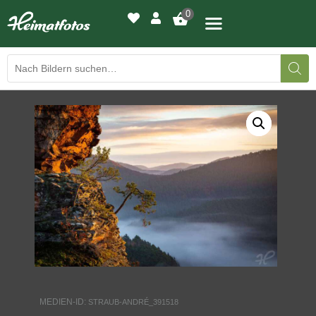
0
BILDERGALERIE
DRUCKQUALITÄTEN
LED-LEUCHTBILDER
WIR DRUCKEN IHR BILD
AUSSTELLUNGEN
HEIMATLICHTER
MEDIEN-ID:
STRAUB-ANDRÉ_391518
KONTAKT