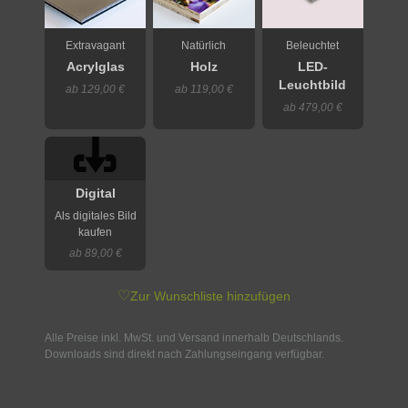
Extravagant
Natürlich
Beleuchtet
Acrylglas
Holz
LED-
Leuchtbild
ab 129,00 €
ab 119,00 €
ab 479,00 €
Digital
Als digitales Bild
kaufen
ab 89,00 €
♡
Zur Wunschliste hinzufügen
Alle Preise inkl. MwSt. und Versand innerhalb Deutschlands.
Downloads sind direkt nach Zahlungseingang verfügbar.