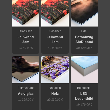
Klassisch
Klassisch
Edel
Leinwand
Leinwand
Fotoabzug
2cm
4cm
AluDibond
ab 89,00 €
ab 99,00 €
ab 129,00 €
Extravagant
Natürlich
Beleuchtet
Acrylglas
Holz
LED-
Leuchtbild
ab 129,00 €
ab 119,00 €
ab 479,00 €