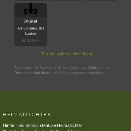
Digital
Als digitales Bild
kaufen
ab 89,00 €
♡
Zur Wunschliste hinzufügen
Alle Preise inkl. MwSt. und Versand innerhalb Deutschlands.
Downloads sind direkt nach Zahlungseingang verfügbar.
HEIMATLICHTER
Hinter
Heimatfotos
steht die Heimatlichter