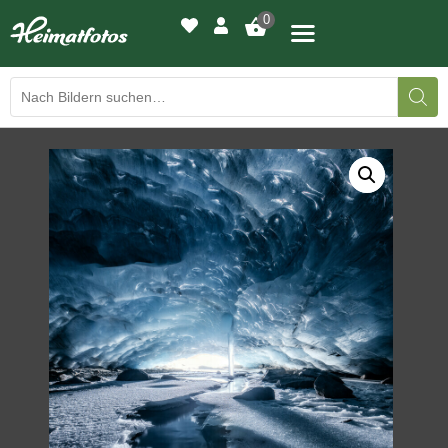
0
BILDERGALERIE
DRUCKQUALITÄTEN
LED-LEUCHTBILDER
WIR DRUCKEN IHR BILD
AUSSTELLUNGEN
HEIMATLICHTER
KONTAKT