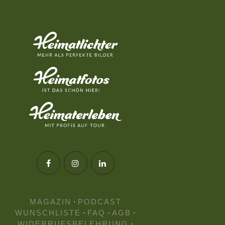
MAGAZIN
·
PODCAST
WUNSCHLISTE
·
FAQ
·
AGB
·
WIDERRUFSBELEHRUNG
·