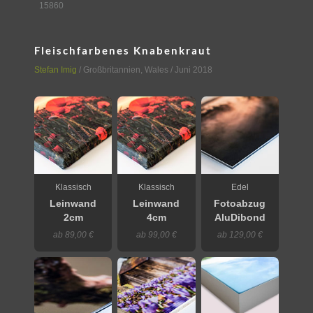
15860
Fleischfarbenes Knabenkraut
Stefan Imig
/
Großbritannien
,
Wales
/ Juni 2018
Klassisch
Klassisch
Edel
Leinwand
Leinwand
Fotoabzug
2cm
4cm
AluDibond
ab 89,00 €
ab 99,00 €
ab 129,00 €