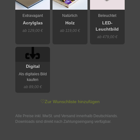
Extravagant
Natürlich
Beleuchtet
Acrylglas
Holz
LED-
Leuchtbild
ab 129,00 €
ab 119,00 €
ab 479,00 €
Digital
Als digitales Bild
kaufen
ab 89,00 €
♡
Zur Wunschliste hinzufügen
Alle Preise inkl. MwSt. und Versand innerhalb Deutschlands.
Downloads sind direkt nach Zahlungseingang verfügbar.