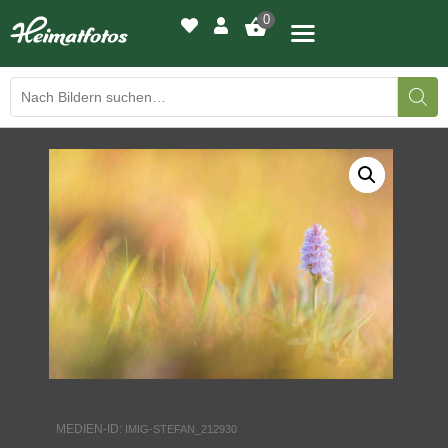
0
BILDERGALERIE
DRUCKQUALITÄTEN
LED-LEUCHTBILDER
WIR DRUCKEN IHR BILD
AUSSTELLUNGEN
HEIMATLICHTER
MEDIEN-ID:
IMIG-STEFAN_212930
KONTAKT