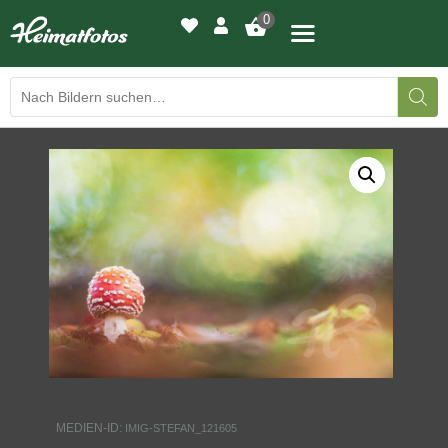
0
BILDERGALERIE
DRUCKQUALITÄTEN
LED-LEUCHTBILDER
WIR DRUCKEN IHR BILD
AUSSTELLUNGEN
HEIMATLICHTER
MEDIEN-ID:
IMIG-STEFAN_121605
KONTAKT