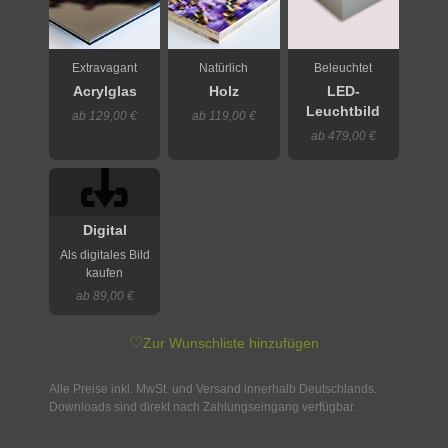
Extravagant
Natürlich
Beleuchtet
Acrylglas
Holz
LED-
Leuchtbild
ab 129,00 €
ab 119,00 €
ab 479,00 €
Digital
Als digitales Bild
kaufen
ab 89,00 €
♡
Zur Wunschliste hinzufügen
Alle Preise inkl. MwSt. und Versand innerhalb Deutschlands.
Downloads sind direkt nach Zahlungseingang verfügbar.