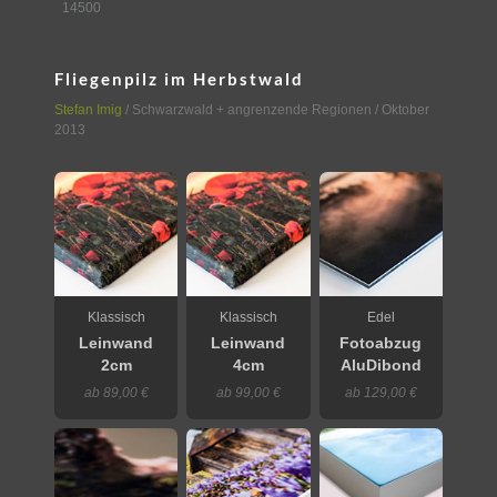
14500
Fliegenpilz im Herbstwald
Stefan Imig
/
Schwarzwald + angrenzende Regionen
/ Oktober
2013
Klassisch
Klassisch
Edel
Leinwand
Leinwand
Fotoabzug
2cm
4cm
AluDibond
ab 89,00 €
ab 99,00 €
ab 129,00 €