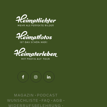
MAGAZIN
·
PODCAST
WUNSCHLISTE
·
FAQ
·
AGB
·
WIDERRUFSBELEHRUNG
·