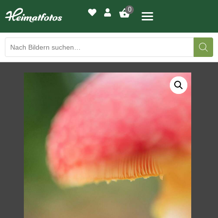
0
BILDERGALERIE
DRUCKQUALITÄTEN
LED-LEUCHTBILDER
WIR DRUCKEN IHR BILD
AUSSTELLUNGEN
HEIMATLICHTER
KONTAKT