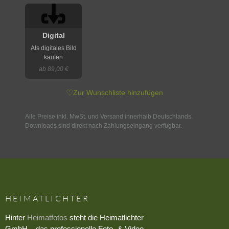
Digital
Als digitales Bild
kaufen
ab 89,00 €
♡
Zur Wunschliste hinzufügen
Alle Preise inkl. MwSt. und Versand innerhalb Deutschlands.
Downloads sind direkt nach Zahlungseingang verfügbar.
HEIMATLICHTER
Hinter
Heimatfotos
steht die Heimatlichter
GmbH – das professionelle Foto- & Video-