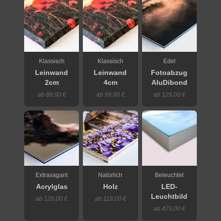
Klassisch
Klassisch
Edel
Leinwand
Leinwand
Fotoabzug
2cm
4cm
AluDibond
ab 89,00 €
ab 99,00 €
ab 129,00 €
Extravagant
Natürlich
Beleuchtet
Acrylglas
Holz
LED-
Leuchtbild
ab 129,00 €
ab 119,00 €
ab 479,00 €