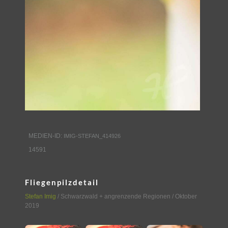
MEDIEN-ID:
IMIG-STEFAN_414926
14591
Fliegenpilzdetail
Stefan Imig
/
Schwarzwald + angrenzende Regionen
/ Oktober
2019