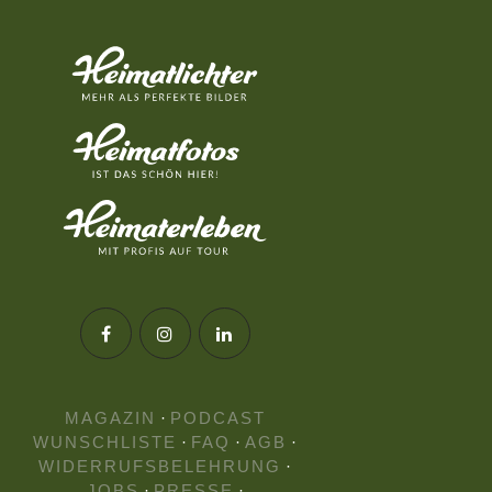
MAGAZIN
·
PODCAST
WUNSCHLISTE
·
FAQ
·
AGB
·
WIDERRUFSBELEHRUNG
·
JOBS
·
PRESSE
·