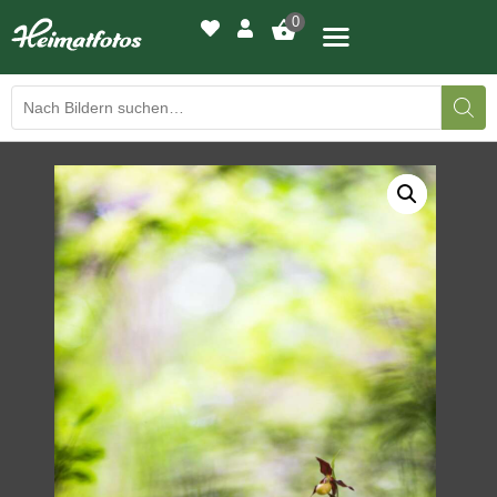
0
BILDERGALERIE
DRUCKQUALITÄTEN
LED-LEUCHTBILDER
WIR DRUCKEN IHR BILD
AUSSTELLUNGEN
HEIMATLICHTER
KONTAKT