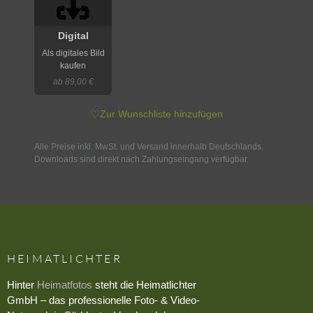
Digital
Als digitales Bild
kaufen
ab 89,00 €
♡
Zur Wunschliste hinzufügen
Alle Preise inkl. MwSt. und Versand innerhalb Deutschlands.
Downloads sind direkt nach Zahlungseingang verfügbar.
HEIMATLICHTER
Hinter
Heimatfotos
steht die Heimatlichter
GmbH – das professionelle Foto- & Video-