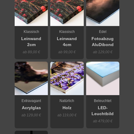
Klassisch
Klassisch
Edel
Leinwand
Leinwand
Fotoabzug
2cm
4cm
AluDibond
ab 89,00 €
ab 99,00 €
ab 129,00 €
Extravagant
Natürlich
Beleuchtet
Acrylglas
Holz
LED-
Leuchtbild
ab 129,00 €
ab 119,00 €
ab 479,00 €