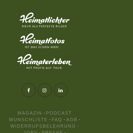
MAGAZIN
·
PODCAST
WUNSCHLISTE
·
FAQ
·
AGB
·
WIDERRUFSBELEHRUNG
·
JOBS
·
PRESSE
·