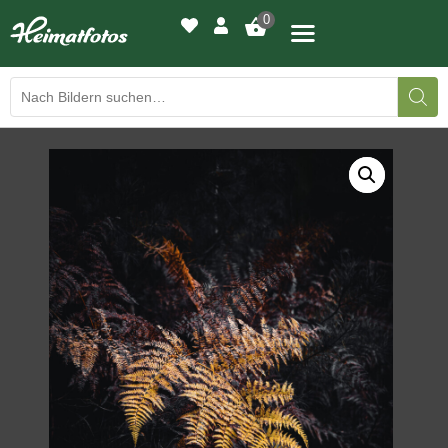
0
BILDERGALERIE
DRUCKQUALITÄTEN
LED-LEUCHTBILDER
WIR DRUCKEN IHR BILD
AUSSTELLUNGEN
HEIMATLICHTER
KONTAKT