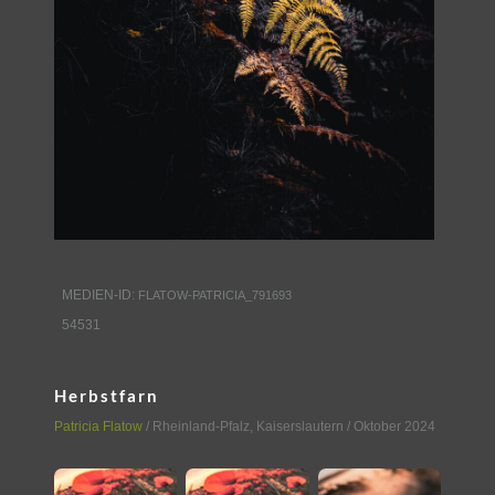
MEDIEN-ID:
FLATOW-PATRICIA_791693
54531
Herbstfarn
Patricia Flatow
/
Rheinland-Pfalz
,
Kaiserslautern
/ Oktober 2024