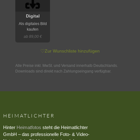
Digital
Als digitales Bild
kaufen
ab 89,00 €
♡
Zur Wunschliste hinzufügen
Alle Preise inkl. MwSt. und Versand innerhalb Deutschlands.
Downloads sind direkt nach Zahlungseingang verfügbar.
HEIMATLICHTER
Hinter
Heimatfotos
steht die Heimatlichter
GmbH – das professionelle Foto- & Video-