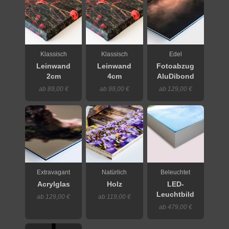
Klassisch
Klassisch
Edel
Leinwand
Leinwand
Fotoabzug
2cm
4cm
AluDibond
ab 89,00 €
ab 99,00 €
ab 129,00 €
Extravagant
Natürlich
Beleuchtet
Acrylglas
Holz
LED-
Leuchtbild
ab 129,00 €
ab 119,00 €
ab 479,00 €