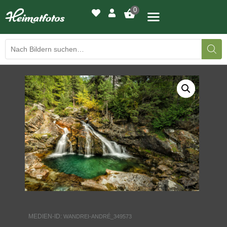
0
BILDERGALERIE
DRUCKQUALITÄTEN
LED-LEUCHTBILDER
WIR DRUCKEN IHR BILD
AUSSTELLUNGEN
HEIMATLICHTER
MEDIEN-ID:
WANDREI-ANDRÉ_349573
KONTAKT