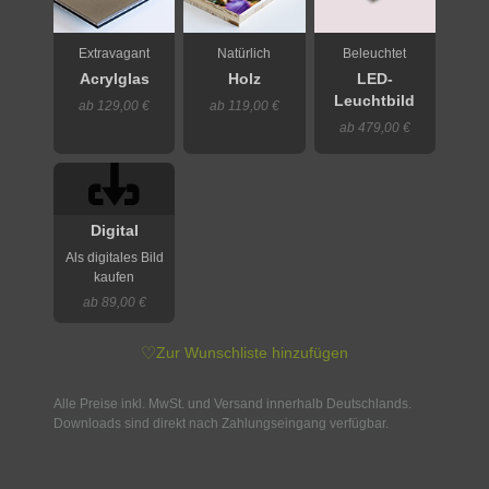
Extravagant
Natürlich
Beleuchtet
Acrylglas
Holz
LED-
Leuchtbild
ab 129,00 €
ab 119,00 €
ab 479,00 €
Digital
Als digitales Bild
kaufen
ab 89,00 €
♡
Zur Wunschliste hinzufügen
Alle Preise inkl. MwSt. und Versand innerhalb Deutschlands.
Downloads sind direkt nach Zahlungseingang verfügbar.