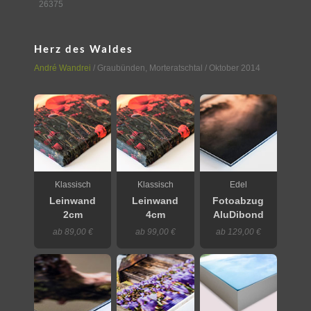
26375
Herz des Waldes
André Wandrei
/
Graubünden
,
Morteratschtal
/ Oktober 2014
Klassisch
Klassisch
Edel
Leinwand
Leinwand
Fotoabzug
2cm
4cm
AluDibond
ab 89,00 €
ab 99,00 €
ab 129,00 €