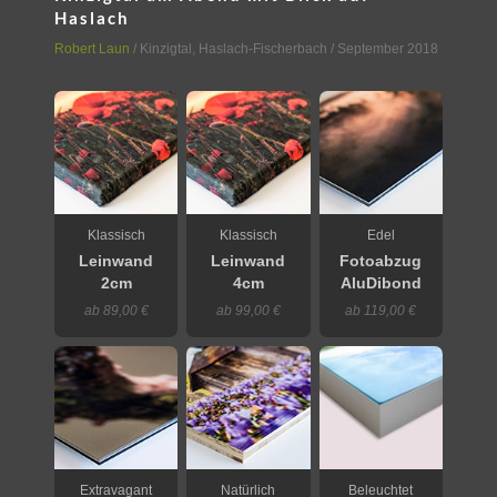
Haslach
Robert Laun
/
Kinzigtal
,
Haslach-Fischerbach
/ September 2018
Klassisch
Klassisch
Edel
Leinwand
Leinwand
Fotoabzug
2cm
4cm
AluDibond
ab 89,00 €
ab 99,00 €
ab 119,00 €
Extravagant
Natürlich
Beleuchtet