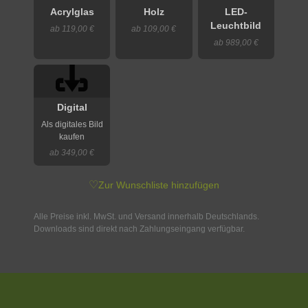
Acrylglas
Holz
LED-
Leuchtbild
ab 119,00 €
ab 109,00 €
ab 989,00 €
Digital
Als digitales Bild
kaufen
ab 349,00 €
♡
Zur Wunschliste hinzufügen
Alle Preise inkl. MwSt. und Versand innerhalb Deutschlands.
Downloads sind direkt nach Zahlungseingang verfügbar.