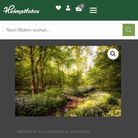
0
BILDERGALERIE
DRUCKQUALITÄTEN
LED-LEUCHTBILDER
WIR DRUCKEN IHR BILD
AUSSTELLUNGEN
HEIMATLICHTER
MEDIEN-ID:
FLATOW-PATRICIA_17537975502
KONTAKT