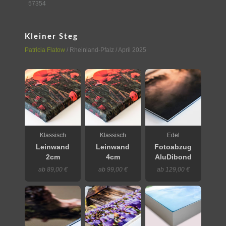
57354
Kleiner Steg
Patricia Flatow
/
Rheinland-Pfalz
/ April 2025
Klassisch
Klassisch
Edel
Leinwand
Leinwand
Fotoabzug
2cm
4cm
AluDibond
ab 89,00 €
ab 99,00 €
ab 129,00 €