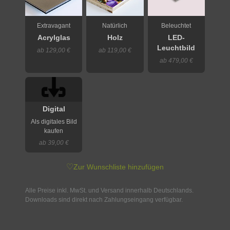
Extravagant
Natürlich
Beleuchtet
Acrylglas
Holz
LED-
Leuchtbild
ab 129,00 €
ab 119,00 €
ab 479,00 €
Digital
Als digitales Bild
kaufen
ab 39,00 €
♡
Zur Wunschliste hinzufügen
Alle Preise inkl. MwSt. und Versand innerhalb Deutschlands.
Downloads sind direkt nach Zahlungseingang verfügbar.