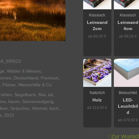
Klassisch
Klassisch
Leinwand
Leinwand
2cm
4cm
ab 89,00 €
ab 99,00 €
IA_590523
,
rge, Wälder & Wiesen
,
,
,
ionen
Deutschland
Premium
 Flüsse, Wasserfälle & Co.
Natürlich
Beleuchtet
,
,
,
,
rahlen
Siegelbach
Mai
tal
Holz
LED-
,
,
,
ume
baum
Sonnenaufgang
Leuchtbil
ab 119,00 €
,
,
,
,
lken
Sträucher
Himmel
teich
d
,
e
2023
ab 479,00 €
Zur Wunsch
♡