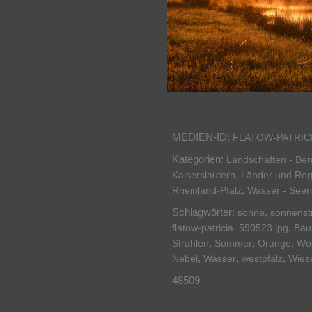
MEDIEN-ID:
FLATOW-PATRIC
Kategorien:
Landschaften - Be
,
Kaiserslautern
Länder und Reg
,
Rheinland-Pfalz
Wasser - Seen,
Schlagwörter:
,
sonne
sonnenst
,
flatow-patricia_590523.jpg
Bä
,
,
,
Strahlen
Sommer
Orange
Wo
,
,
,
Nebel
Wasser
westpfalz
Wies
48509