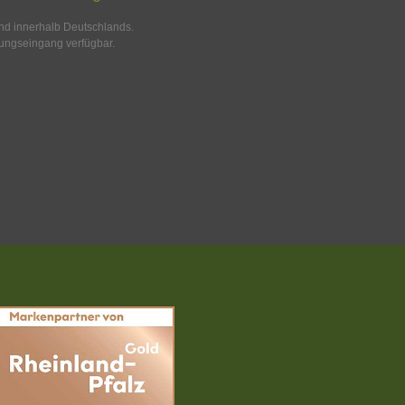
and innerhalb Deutschlands.
ungseingang verfügbar.