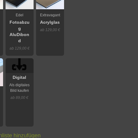
Edel
Extravagant
Fotoabzu
Acrylglas
g
ab 129,00 €
AluDibon
d
ab 129,00 €
Digital
Als digitales
Bild kaufen
ab 89,00 €
liste hinzufügen