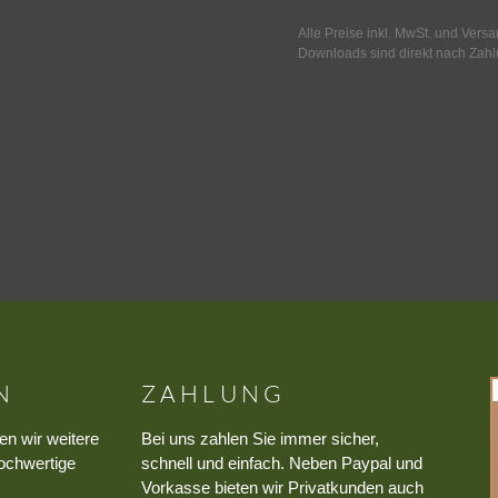
Alle Preise inkl. MwSt. und Vers
Downloads sind direkt nach Zahl
N
ZAHLUNG
en wir weitere
Bei uns zahlen Sie immer sicher,
ochwertige
schnell und einfach. Neben Paypal und
Vorkasse bieten wir Privatkunden auch