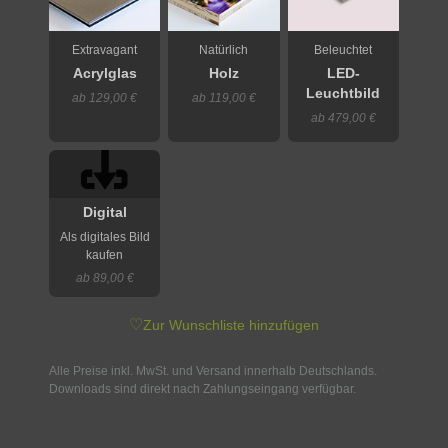
Extravagant
Natürlich
Beleuchtet
Acrylglas
Holz
LED-
Leuchtbild
ab 129,00 €
ab 119,00 €
ab 479,00 €
Digital
Als digitales Bild
kaufen
ab 89,00 €
♡
Zur Wunschliste hinzufügen
Alle Preise inkl. MwSt. und Versand innerhalb Deutschlands.
Downloads sind direkt nach Zahlungseingang verfügbar.