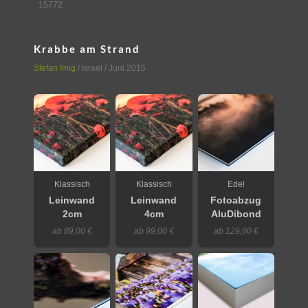
15772
Krabbe am Strand
Stefan Imig
/
Israel
/ Juni 2015
Klassisch
Klassisch
Edel
Leinwand
Leinwand
Fotoabzug
2cm
4cm
AluDibond
ab 89,00 €
ab 99,00 €
ab 129,00 €