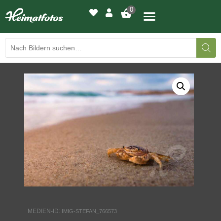
0
BILDERGALERIE
DRUCKQUALITÄTEN
LED-LEUCHTBILDER
WIR DRUCKEN IHR BILD
AUSSTELLUNGEN
HEIMATLICHTER
MEDIEN-ID:
IMIG-STEFAN_766573
KONTAKT