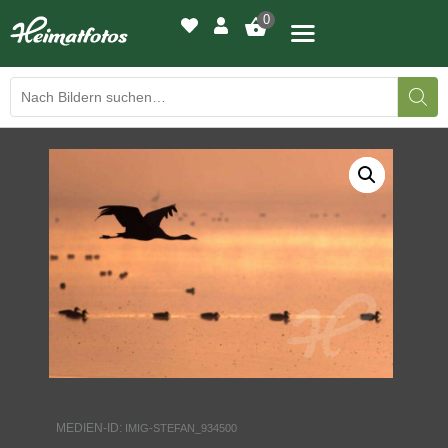
0
BILDERGALERIE
DRUCKQUALITÄTEN
LED-LEUCHTBILDER
WIR DRUCKEN IHR BILD
AUSSTELLUNGEN
HEIMATLICHTER
MEDIEN-ID:
IMIG-STEFAN_934500
KONTAKT