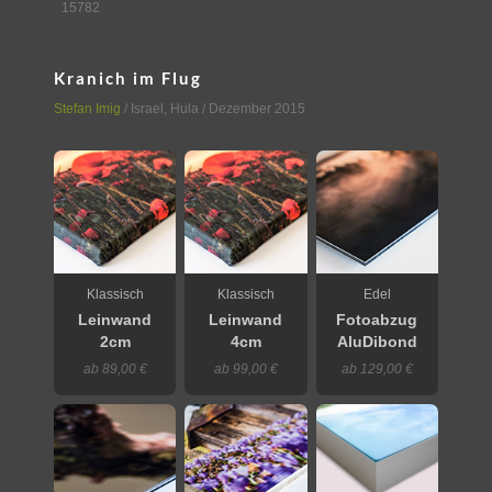
15782
Kranich im Flug
Stefan Imig
/
Israel
,
Hula
/ Dezember 2015
Klassisch
Klassisch
Edel
Leinwand
Leinwand
Fotoabzug
2cm
4cm
AluDibond
ab 89,00 €
ab 99,00 €
ab 129,00 €