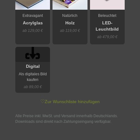
Extravagant
Natürlich
Beleuchtet
Acrylglas
Holz
LED-
Leuchtbild
ab 129,00 €
ab 119,00 €
ab 479,00 €
Digital
Als digitales Bild
kaufen
ab 89,00 €
♡
Zur Wunschliste hinzufügen
Alle Preise inkl. MwSt. und Versand innerhalb Deutschlands.
Downloads sind direkt nach Zahlungseingang verfügbar.