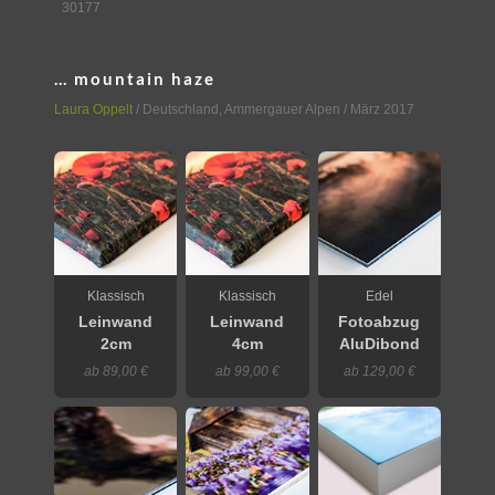
30177
… mountain haze
Laura Oppelt
/
Deutschland
,
Ammergauer Alpen
/ März 2017
Klassisch
Klassisch
Edel
Leinwand
Leinwand
Fotoabzug
2cm
4cm
AluDibond
ab 89,00 €
ab 99,00 €
ab 129,00 €