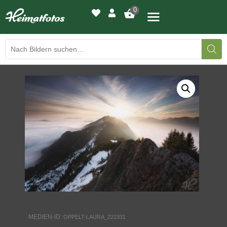
0
BILDERGALERIE
DRUCKQUALITÄTEN
LED-LEUCHTBILDER
WIR DRUCKEN IHR BILD
AUSSTELLUNGEN
HEIMATLICHTER
MEDIEN-ID:
OPPELT-LAURA_222331
KONTAKT