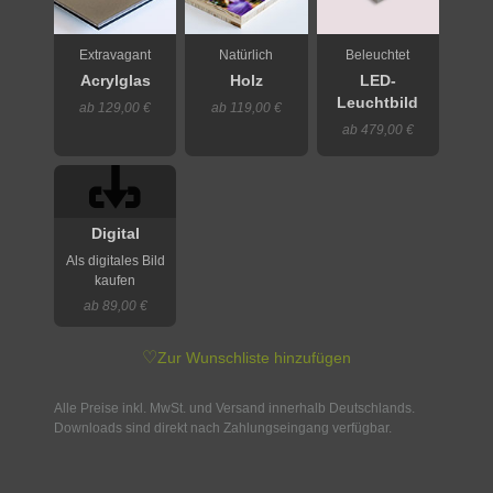
Extravagant
Natürlich
Beleuchtet
Acrylglas
Holz
LED-
Leuchtbild
ab 129,00 €
ab 119,00 €
ab 479,00 €
Digital
Als digitales Bild
kaufen
ab 89,00 €
♡
Zur Wunschliste hinzufügen
Alle Preise inkl. MwSt. und Versand innerhalb Deutschlands.
Downloads sind direkt nach Zahlungseingang verfügbar.