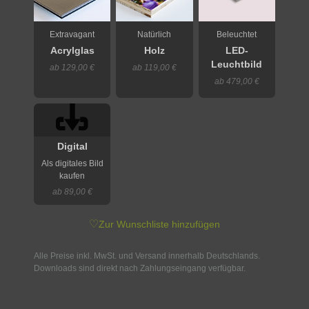
Extravagant
Natürlich
Beleuchtet
Acrylglas
Holz
LED-
Leuchtbild
ab 129,00 €
ab 119,00 €
ab 479,00 €
Digital
Als digitales Bild
kaufen
ab 89,00 €
♡
Zur Wunschliste hinzufügen
Alle Preise inkl. MwSt. und Versand innerhalb Deutschlands.
Downloads sind direkt nach Zahlungseingang verfügbar.