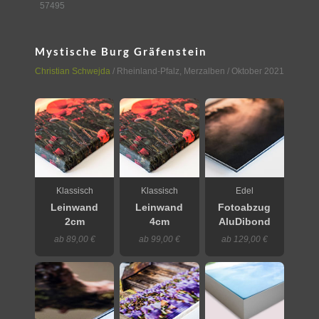
57495
Mystische Burg Gräfenstein
Christian Schwejda
/
Rheinland-Pfalz
,
Merzalben
/ Oktober 2021
Klassisch
Klassisch
Edel
Leinwand
Leinwand
Fotoabzug
2cm
4cm
AluDibond
ab 89,00 €
ab 99,00 €
ab 129,00 €