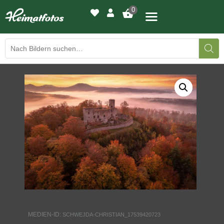
0
BILDERGALERIE
DRUCKQUALITÄTEN
LED-LEUCHTBILDER
WIR DRUCKEN IHR BILD
AUSSTELLUNGEN
HEIMATLICHTER
MEDIEN-ID:
SCHWEJDA-CHRISTIAN_17539420723
KONTAKT